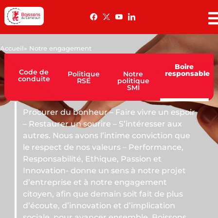
Accueil
» Notre engagement
Boire
Code de
responsable
Politique
Notre
conduite
RSE
politique
SMI
r – Faire vivre un espoir
ire – S’intéresser aux
 l’intime conviction que
valeurs – Performance,
hique, Passion et
un sens à notre projet
 notre engagement
emain soit fait de plus
tion et d’implication
cer ensemble. Boissons