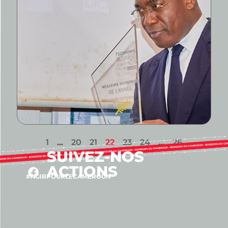
1
…
20
21
22
23
24
…
26
SUIVEZ-NOS
ACTIONS
#AGIRPOURLECAMEROUN