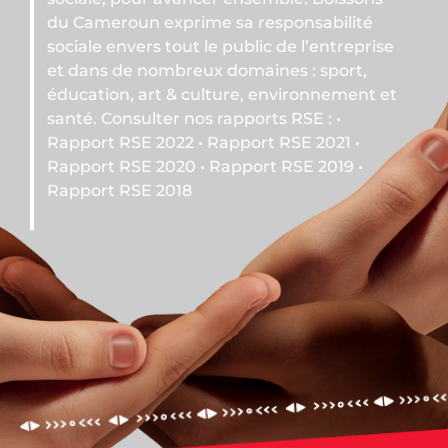
me sa responsabilité
 le public de l’entreprise
ux domaines : sport,
ulture, environnement et
s rapports RSE : •
• Rapport RSE 2021 •
• Rapport RSE 2019 •