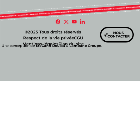
©2025 Tous droits réservés
NOUS
CONTACTER
Respect de la vie privée
CGU
Mentions légales
Plan du site
Une conception de
McCann Doulaa
&
Lambano Groupe
.