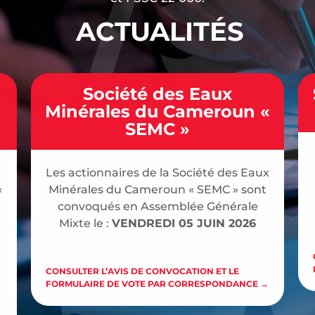
ACTUALITÉS
Société des Eaux
Minérales du Cameroun «
SEMC »
Les actionnaires de la Société des Eaux
«
Minérales du Cameroun « SEMC » sont
convoqués en Assemblée Générale
Mixte le :
VENDREDI 05 JUIN 2026
CONSULTER L’AVIS DE CONVOCATION ET LE
FORMULAIRE DE VOTE PAR CORRESPONDANCE →
→