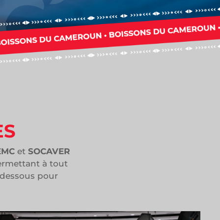
ES
EMC
et
SOCAVER
ermettant à tout
i-dessous pour