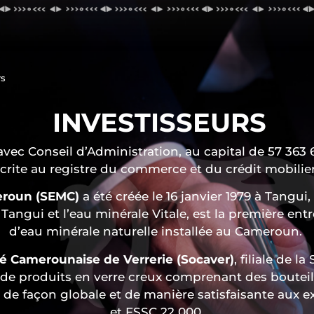
rs
INVESTISSEURS
avec Conseil d’Administration, au capital de 57 363 6
crite au registre du commerce et du crédit mobili
eroun (SEMC)
a été créée le 16 janvier 1979 à Tangu
Tangui et l’eau minérale Vitale, est la première ent
d’eau minérale naturelle installée au Cameroun.
é Camerounaise de Verrerie (Socaver)
, filiale de 
e produits en verre creux comprenant des bouteill
 façon globale et de manière satisfaisante aux ex
et FSSC 22 000.