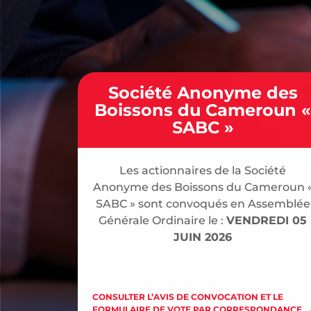
Société Anonyme des
Boissons du Cameroun «
SABC »
Les actionnaires de la Société
Anonyme des Boissons du Cameroun 
SABC » sont convoqués en Assemblée
Générale Ordinaire le :
VENDREDI 05
JUIN 2026
CONSULTER L’AVIS DE CONVOCATION ET LE
FORMULAIRE DE VOTE PAR CORRESPONDANCE 