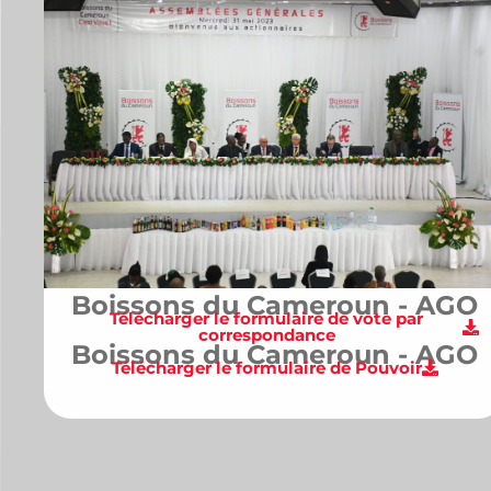
Boissons du Cameroun - AGO
Télécharger le formulaire de vote par
correspondance
Boissons du Cameroun - AGO
Télécharger le formulaire de Pouvoir