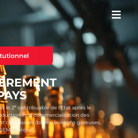
itutionnel
IÈREMENT
PAYS
e
t le 2
contribuable de l’Etat après le
roduction et la commercialisation des
t cinq usines (bières, boissons gazeuses,
 (SEMC Tangui).