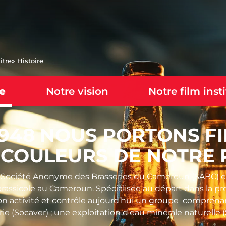
itre
» Histoire
re
Notre vision
Notre film inst
1948 NOUS PORTONS F
 COULEURS DE NOTRE 
 la Société Anonyme des Brasseries du Cameroun (SABC) es
e brassicole au Cameroun. Spécialisée au départ dans la p
son activité et contrôle aujourd’hui un groupe comprenan
rie (Socaver) ; une exploitation d’eau minérale naturelle