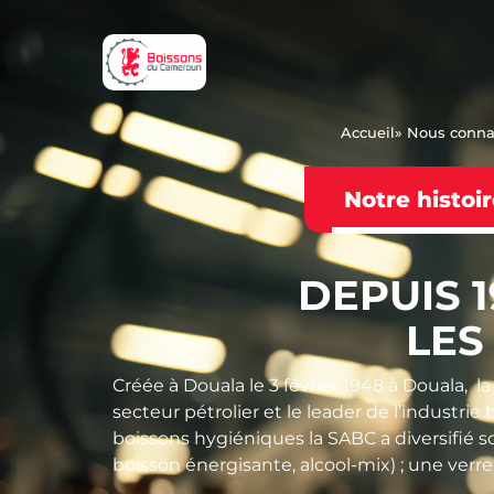
Accueil
» Nous conna
Notre histoi
DEPUIS 
LES
Créée à Douala le 3 février 1948 à Douala,
secteur pétrolier et le leader de l’industri
boissons hygiéniques la SABC a diversifié 
boisson énergisante, alcool-mix) ; une verre