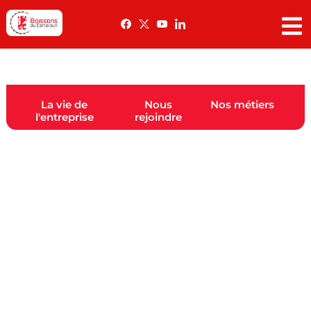
Accueil
» Carriere
La vie de
Nous
Nos métiers
l'entreprise
rejoindre
CRÉER UN ENVIRONNEMENT DE
TRAVAIL FAVORABLE À L’EXPRESSION
ET À L’ÉPANOUISSEMENT DU
TRAVAILLEUR
Pour « Créer un monde auquel nous serons fiers
d’appartenir », notre stratégie de gestion des
ressources humaines repose sur les
compétences d’une équipe de femmes et
d’hommes performants, responsables et