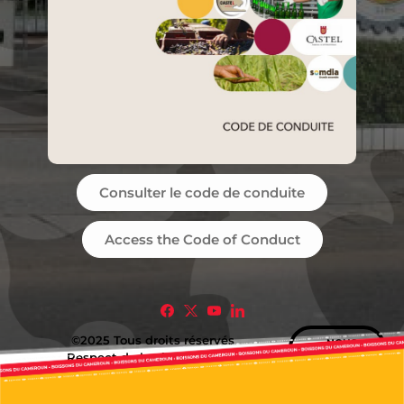
Consulter le code de conduite
Access the Code of Conduct
©2025 Tous droits réservés
NOUS
CONTACTER
Respect de la vie privée
CGU
Mentions légales
Plan du site
Une conception de
McCann Doulaa
&
Lambano Groupe
.