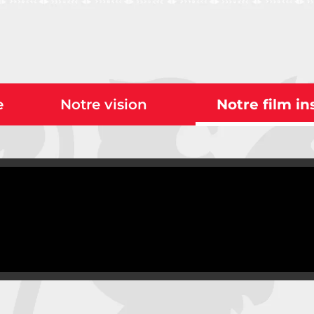
e
Notre vision
Notre film in