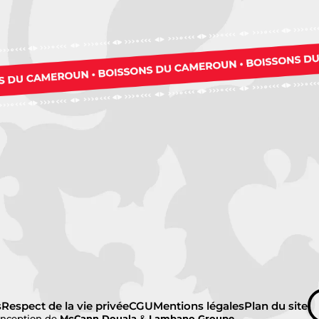
s
Respect de la vie privée
CGU
Mentions légales
Plan du site
nception de
McCann Douala
&
Lambano Groupe
.