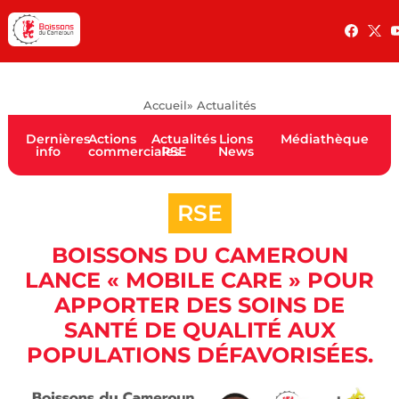
Accueil
» Actualités
Dernières
Actions
Actualités
Lions
Médiathèque
info
commerciales
RSE
News
RSE
BOISSONS DU CAMEROUN
LANCE « MOBILE CARE » POUR
APPORTER DES SOINS DE
SANTÉ DE QUALITÉ AUX
POPULATIONS DÉFAVORISÉES.