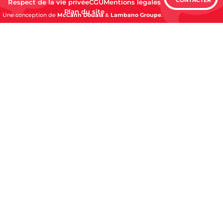
Respect de la vie privée
CGU
Mentions légales
Plan du site
Une conception de
McCann Douala
&
Lambano Groupe
.