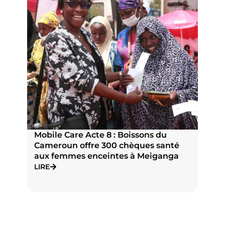
: Boissons du
Prix Pierre Castel 2025 : la la
 chèques santé
nationale Astrid Ide NFONG
tes à Meiganga
NDANGANG présente son tro
Jury Cameroun
LIRE