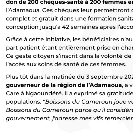
don de 200 chèques-santé à 200 femmes e
l’Adamaoua. Ces chèques leur permettront d
complet et gratuit dans une formation sanita
conception jusqu’à 42 semaines après l’ac
Grâce à cette initiative, les bénéficiaires n’a
part patient étant entièrement prise en ch
Ce geste citoyen s’inscrit dans la volonté de 
l’accès aux soins de santé de ces femmes.
Plus tôt dans la matinée du 3 septembre 20
gouverneur de la région de l’Adamaoua
, a 
Care à Ngaoundéré. Il a exprimé sa gratitu
populations.
“Boissons du Cameroun joue vér
Boissons du Cameroun parce qu’il considère 
gouvernement, j’adresse mes vifs remerci