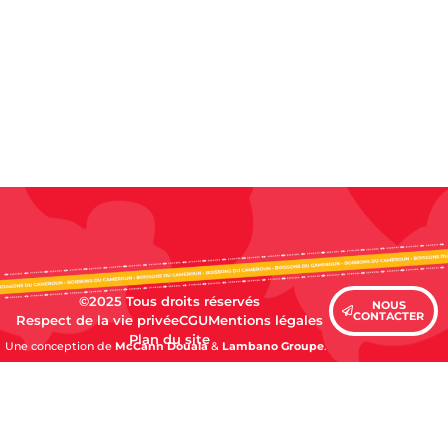
©2025 Tous droits réservés
NOUS
CONTACTER
Respect de la vie privée
CGU
Mentions légales
Plan du site
Une conception de
McCann Douala
&
Lambano Groupe
.