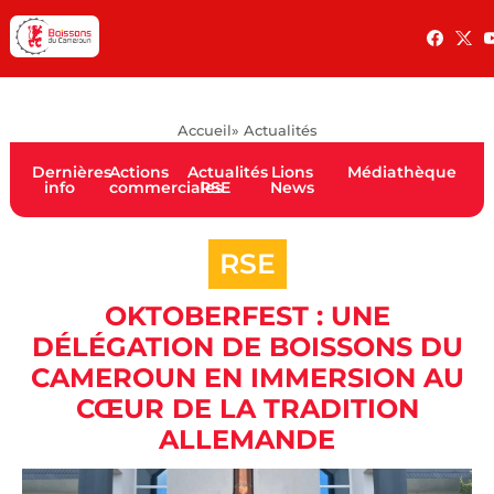
Accueil
» Actualités
Dernières
Actions
Actualités
Lions
Médiathèque
info
commerciales
RSE
News
RSE
OKTOBERFEST : UNE
DÉLÉGATION DE BOISSONS DU
CAMEROUN EN IMMERSION AU
CŒUR DE LA TRADITION
ALLEMANDE