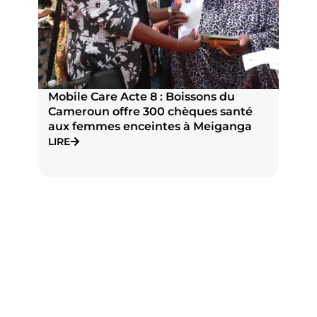
Mobile Care Acte 8 : Boissons du
P
Cameroun offre 300 chèques santé
n
aux femmes enceintes à Meiganga
N
J
LIRE
L