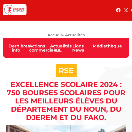
Accueil
» Actualités
Dernières
Actions
Actualités
Lions
Médiathèque
info
commerciales
RSE
News
RSE
EXCELLENCE SCOLAIRE 2024 :
750 BOURSES SCOLAIRES POUR
LES MEILLEURS ÉLÈVES DU
DÉPARTEMENT DU NOUN, DU
DJEREM ET DU FAKO.