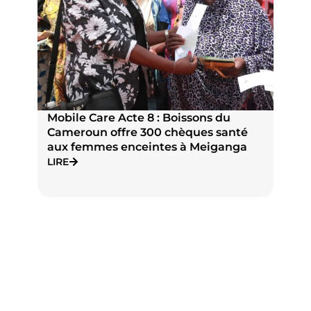
Mobile Care Acte 8 : Boissons du
P
Cameroun offre 300 chèques santé
n
aux femmes enceintes à Meiganga
N
J
LIRE
L