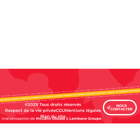
©2025 Tous droits réservés
NOUS
CONTACTER
Respect de la vie privée
CGU
Mentions légales
Plan du site
Une conception de
McCann Douala
&
Lambano Groupe
.