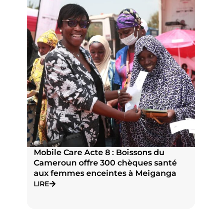
ns du
Boissons du Cameroun à Meiganga :
s santé
une synergie d’actions citoyennes au
eiganga
service du bien être collectif
LIRE