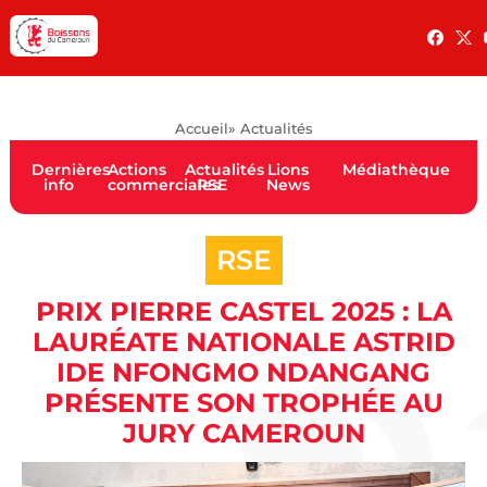
Accueil
» Actualités
Dernières
Actions
Actualités
Lions
Médiathèque
info
commerciales
RSE
News
RSE
PRIX PIERRE CASTEL 2025 : LA
LAURÉATE NATIONALE ASTRID
IDE NFONGMO NDANGANG
PRÉSENTE SON TROPHÉE AU
JURY CAMEROUN