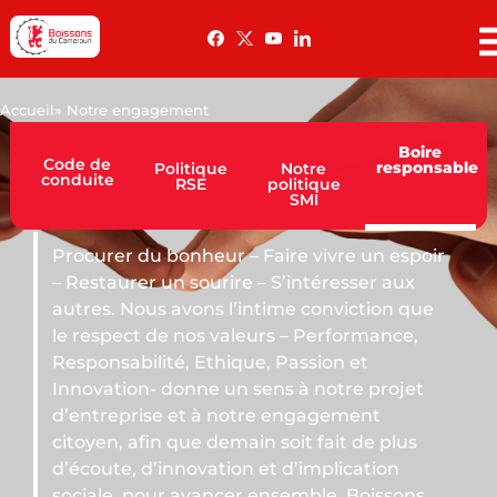
Accueil
» Notre engagement
Boire
Code de
responsable
Politique
Notre
conduite
RSE
politique
SMI
nheur – Faire vivre un espoir
 sourire – S’intéresser aux
vons l’intime conviction que
nos valeurs – Performance,
, Ethique, Passion et
nne un sens à notre projet
et à notre engagement
ue demain soit fait de plus
novation et d’implication
avancer ensemble. Boissons