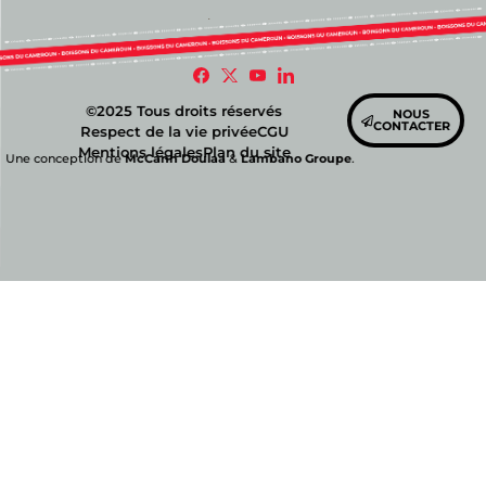
©2025 Tous droits réservés
NOUS
CONTACTER
Respect de la vie privée
CGU
Mentions légales
Plan du site
Une conception de
McCann Doulaa
&
Lambano Groupe
.