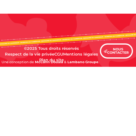
©2025 Tous droits réservés
NOUS
CONTACTER
Respect de la vie privée
CGU
Mentions légales
Plan du site
Une conception de
McCann Douala
&
Lambano Groupe
.