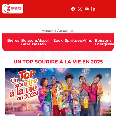
Accueil
» Actualités
Bières
Boissons
Alcool
Eaux
Spiritueux
Vins
Boissons
Gazeuses
Mix
Energissan
UN TOP SOURIRE À LA VIE EN 2025