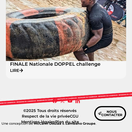
FINALE Nationale DOPPEL challenge
LIRE
©2025 Tous droits réservés
NOUS
CONTACTER
Respect de la vie privée
CGU
Mentions légales
Plan du site
Une conception de
McCann Doulaa
&
Lambano Groupe
.