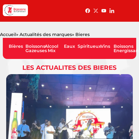
Accueil
» Actualités des marques
» Bieres
Bières
Boissons
Alcool
Eaux
Spiritueux
Vins
Boissons
Gazeuses
Mix
Energissan
LES ACTUALITES DES BIERES