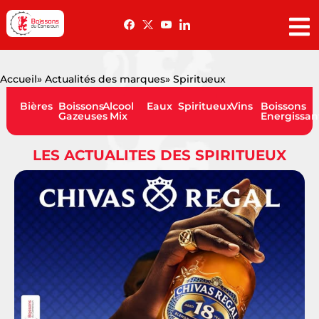
Accueil
» Actualités des marques
» Spiritueux
Bières
Boissons
Alcool
Eaux
Spiritueux
Vins
Boissons
Gazeuses
Mix
Energissan
LES ACTUALITES DES SPIRITUEUX