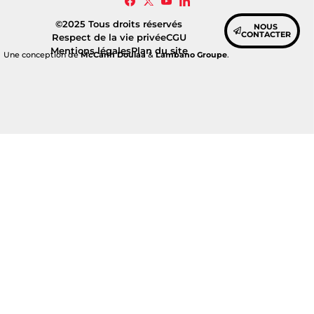
©2025 Tous droits réservés
NOUS
CONTACTER
Respect de la vie privée
CGU
Mentions légales
Plan du site
Une conception de
McCann Doulaa
&
Lambano Groupe
.