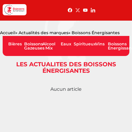
Accueil
» Actualités des marques
» Boissons Énergisantes
Bières
Boissons
Alcool
Eaux
Spiritueux
Vins
Boissons
Gazeuses
Mix
Energissan
LES ACTUALITES DES BOISSONS
ÉNERGISANTES
Aucun article