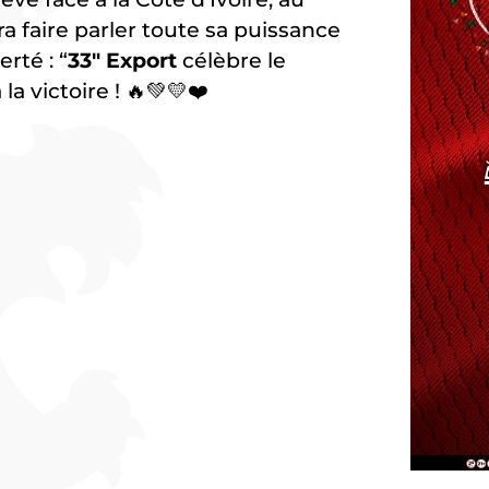
faire parler toute sa puissance
rté : “
33″ Export
célèbre le
la victoire ! 🔥💚💛❤️