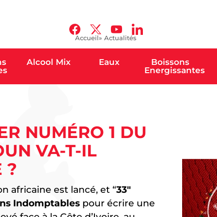
Accueil
» Actualités
ns
Alcool Mix
Eaux
Boissons
es
Energissantes
TER NUMÉRO 1 DU
UN VA-T-IL
 ?
 africaine est lancé, et “
33″
ons Indomptables
pour écrire une
vé face à la Côte d’Ivoire, au