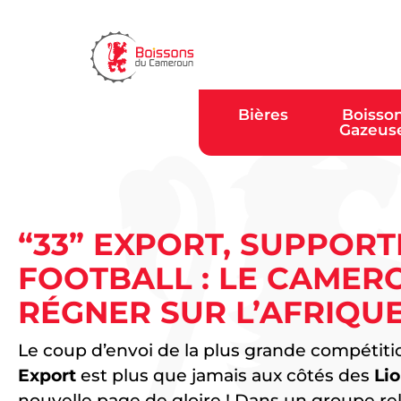
Bières
Boisso
Gazeus
“33” EXPORT, SUPPOR
FOOTBALL : LE CAMERO
RÉGNER SUR L’AFRIQUE
Le coup d’envoi de la plus grande compétition
Export
est plus que jamais aux côtés des
Li
nouvelle page de gloire ! Dans un groupe rele