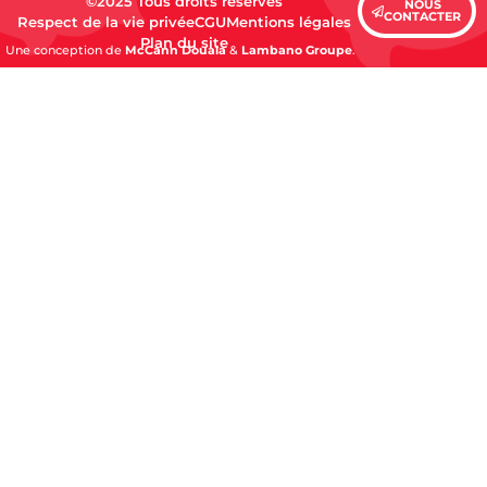
©2025 Tous droits réservés
NOUS
CONTACTER
Respect de la vie privée
CGU
Mentions légales
Plan du site
Une conception de
McCann Douala
&
Lambano Groupe
.