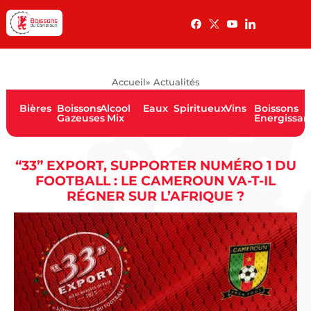
Accueil
» Actualités
Bières
Boissons
Alcool
Eaux
Spiritueux
Vins
Boissons
Gazeuses
Mix
Energissan
“33” EXPORT, SUPPORTER NUMÉRO 1 DU
FOOTBALL : LE CAMEROUN VA-T-IL
RÉGNER SUR L’AFRIQUE ?