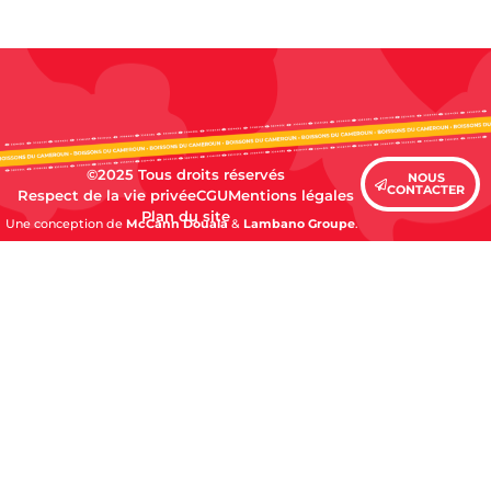
©2025 Tous droits réservés
NOUS
CONTACTER
Respect de la vie privée
CGU
Mentions légales
Plan du site
Une conception de
McCann Douala
&
Lambano Groupe
.