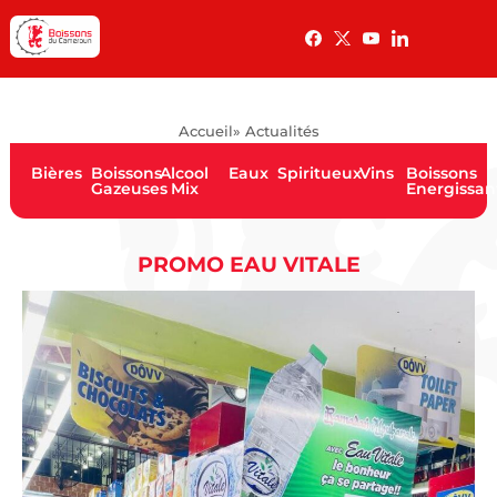
Accueil
» Actualités
Bières
Boissons
Alcool
Eaux
Spiritueux
Vins
Boissons
Gazeuses
Mix
Energissan
PROMO EAU VITALE