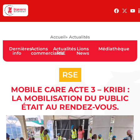
Accueil
» Actualités
Dernières
Actions
Actualités
Lions
Médiathèque
info
commerciales
RSE
News
RSE
MOBILE CARE ACTE 3 – KRIBI :
LA MOBILISATION DU PUBLIC
ÉTAIT AU RENDEZ-VOUS.