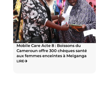
Mobile Care Acte 8 : Boissons du
Pr
Cameroun offre 300 chèques santé
na
aux femmes enceintes à Meiganga
N
J
LIRE
LI