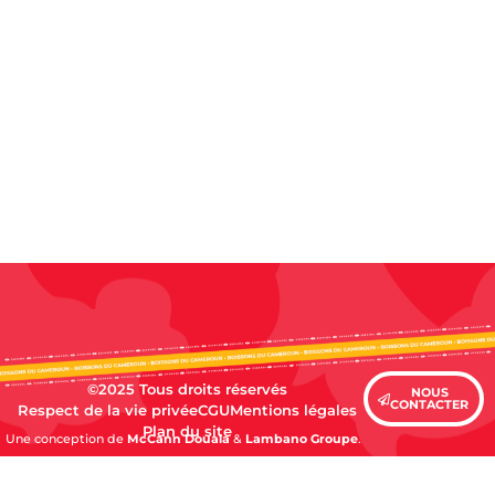
©2025 Tous droits réservés
NOUS
CONTACTER
Respect de la vie privée
CGU
Mentions légales
Plan du site
Une conception de
McCann Douala
&
Lambano Groupe
.