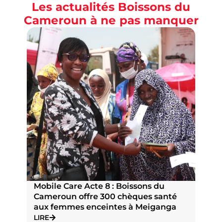
Les actualités Boissons du
Cameroun à ne pas manquer
Mobile Care Acte 8 : Boissons du
P
Cameroun offre 300 chèques santé
n
aux femmes enceintes à Meiganga
N
J
LIRE