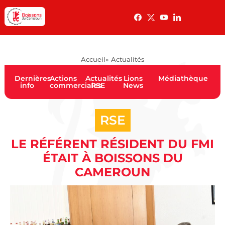
Accueil
» Actualités
Dernières
Actions
Actualités
Lions
Médiathèque
info
commerciales
RSE
News
RSE
LE RÉFÉRENT RÉSIDENT DU FMI
ÉTAIT À BOISSONS DU
CAMEROUN