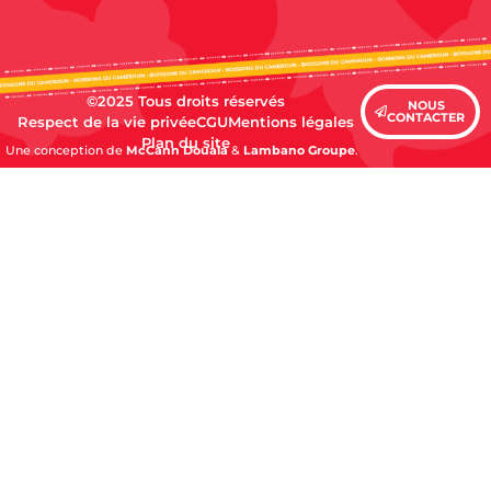
©2025 Tous droits réservés
NOUS
CONTACTER
Respect de la vie privée
CGU
Mentions légales
Plan du site
Une conception de
McCann Douala
&
Lambano Groupe
.