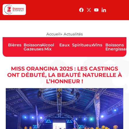
Accueil
» Actualités
Bières
Boissons
Alcool
Eaux
Spiritueux
Vins
Boissons
Gazeuses
Mix
Energissan
MISS ORANGINA 2025 : LES CASTINGS
ONT DÉBUTÉ, LA BEAUTÉ NATURELLE À
L’HONNEUR !