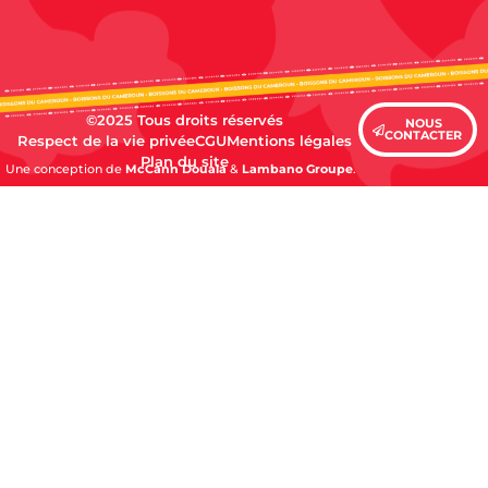
©2025 Tous droits réservés
NOUS
CONTACTER
Respect de la vie privée
CGU
Mentions légales
Plan du site
Une conception de
McCann Douala
&
Lambano Groupe
.