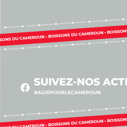
SUIVEZ-NOS ACT
#AGIRPOURLECAMEROUN