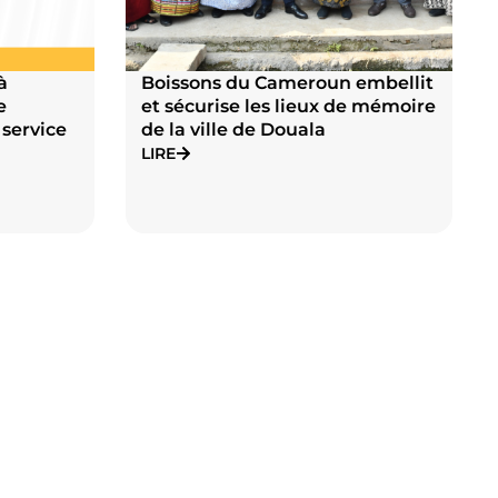
à
Boissons du Cameroun embellit
e
et sécurise les lieux de mémoire
 service
de la ville de Douala
LIRE