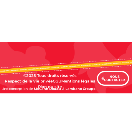
©2025 Tous droits réservés
NOUS
CONTACTER
Respect de la vie privée
CGU
Mentions légales
Plan du site
Une conception de
McCann Douala
&
Lambano Groupe
.