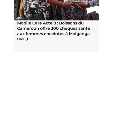
Mobile Care Acte 8 : Boissons du
P
Cameroun offre 300 chèques santé
n
aux femmes enceintes à Meiganga
N
J
LIRE
L