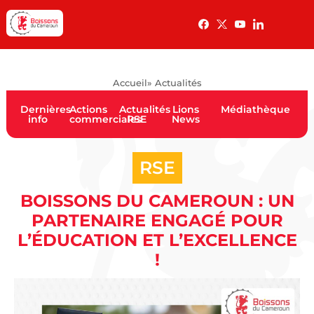
Accueil
» Actualités
Dernières
Actions
Actualités
Lions
Médiathèque
info
commerciales
RSE
News
RSE
BOISSONS DU CAMEROUN : UN
PARTENAIRE ENGAGÉ POUR
L’ÉDUCATION ET L’EXCELLENCE
!