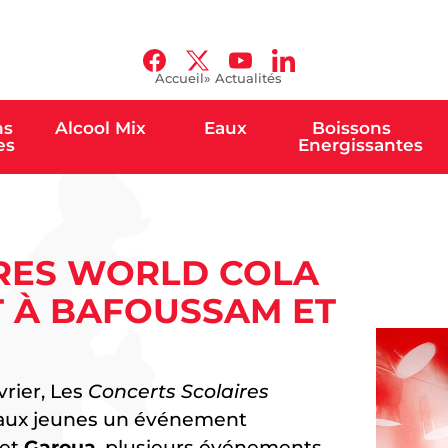
Accueil
» Actualités
ns
Alcool Mix
Eaux
Boissons
es
Energissantes
IRES WORLD COLA
 À BAFOUSSAM ET
vrier, Les
Concerts Scolaires
 aux jeunes un événement
et
Garoua
, plusieurs événements