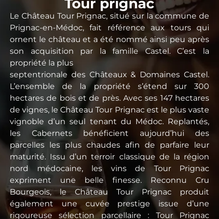
Tour prignac
Le Château Tour Prignac, situé sur la commune de
Prignac-en-Médoc, fait référence aux tours qui
ornent le château et a été nommé ainsi peu après
son acquisition par la famille Castel. C’est la
propriété la plus
septentrionale des Châteaux & Domaines Castel.
L’ensemble de la propriété s’étend sur 300
hectares de bois et de près. Avec ses 147 hectares
de vignes, le Château Tour Prignac est le plus vaste
vignoble d’un seul tenant du Médoc. Replantés,
les Cabernets bénéficient aujourd’hui des
parcelles les plus chaudes afin de parfaire leur
maturité. Issu d’un terroir classique de la région
nord médocaine, les vins de Tour Prignac
expriment une belle finesse. Reconnu Cru
Bourgeois, le Château Tour Prignac produit
également une cuvée prestige issue d’une
rigoureuse sélection parcellaire : Tour Prignac