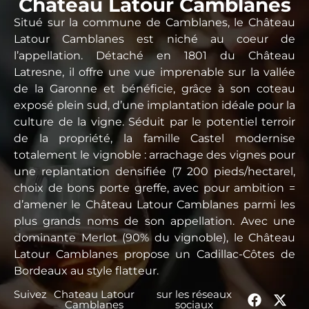
Chateau Latour Camblanes
Situé sur la commune de Camblanes, le Château
Latour Camblanes est niché au coeur de
l’appellation. Détaché en 1801 du Château
Latresne, il offre une vue imprenable sur la vallée
de la Garonne et bénéficie, grâce à son coteau
exposé plein sud, d’une implantation idéale pour la
culture de la vigne. Séduit par le potentiel terroir
de la propriété, la famille Castel modernise
totalement le vignoble : arrachage des vignes pour
une replantation densifiée (7 200 pieds/hectarel,
choix de bons porte greffe, avec pour ambition =
d’amener le Château Latour Camblanes parmi les
plus grands noms de son appellation. Avec une
dominante Merlot (90% du vignoble), le Château
Latour Camblanes propose un Cadillac-Côtes de
Bordeaux au style flatteur.
Suivez
Chateau Latour
sur les réseaux
Camblanes
sociaux