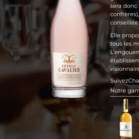
sera donc 
confrères)
conseillée
Elle propo
tous les 
L’engoueme
établissem
visionnair
Suivez
Cha
Notre ga