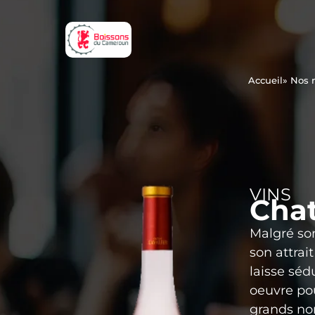
Accueil
» Nos
VINS
Chat
Malgré son
son attrai
laisse séd
oeuvre pou
grands nom