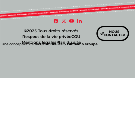
©2025 Tous droits réservés
NOUS
CONTACTER
Respect de la vie privée
CGU
Mentions légales
Plan du site
Une conception de
McCann Doulaa
&
Lambano Groupe
.