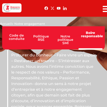
Accueil
» Notre engagement
Boire
Code de
responsable
Politique
Notre
conduite
RSE
politique
SMI
r – Faire vivre un espoir
ire – S’intéresser aux
 l’intime conviction que
valeurs – Performance,
hique, Passion et
un sens à notre projet
 notre engagement
emain soit fait de plus
tion et d’implication
cer ensemble. Boissons