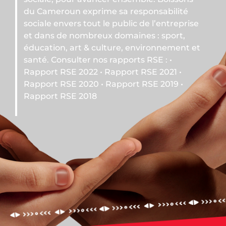
me sa responsabilité
 le public de l’entreprise
ux domaines : sport,
ulture, environnement et
s rapports RSE : •
• Rapport RSE 2021 •
• Rapport RSE 2019 •