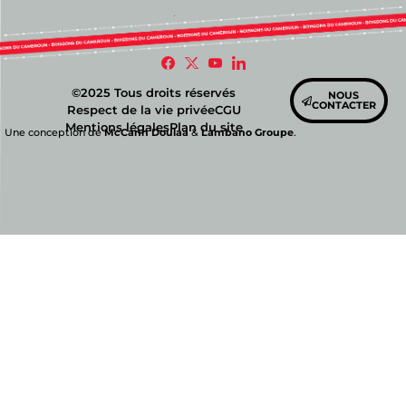
©2025 Tous droits réservés
NOUS
CONTACTER
Respect de la vie privée
CGU
Mentions légales
Plan du site
Une conception de
McCann Doulaa
&
Lambano Groupe
.