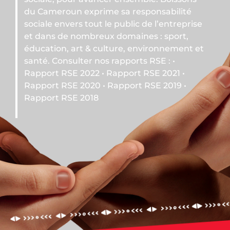
du Cameroun exprime sa responsabilité
sociale envers tout le public de l’entreprise
et dans de nombreux domaines : sport,
éducation, art & culture, environnement et
santé. Consulter nos rapports RSE : •
Rapport RSE 2022 • Rapport RSE 2021 •
Rapport RSE 2020 • Rapport RSE 2019 •
Rapport RSE 2018