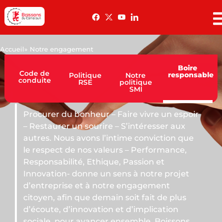
Accueil
» Notre engagement
Boire
Code de
responsable
Politique
Notre
conduite
RSE
politique
SMI
Procurer du bonheur – Faire vivre un espoir
– Restaurer un sourire – S’intéresser aux
autres. Nous avons l’intime conviction que
le respect de nos valeurs – Performance,
Responsabilité, Ethique, Passion et
Innovation- donne un sens à notre projet
d’entreprise et à notre engagement
citoyen, afin que demain soit fait de plus
d’écoute, d’innovation et d’implication
sociale, pour avancer ensemble. Boissons