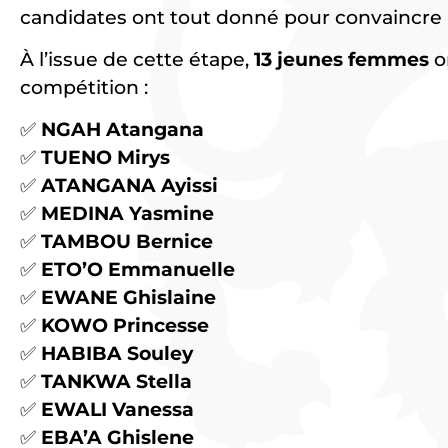
candidates ont tout donné pour convaincre le
À l’issue de cette étape,
13 jeunes femmes
o
compétition :
✅
NGAH Atangana
✅
TUENO Mirys
✅
ATANGANA Ayissi
✅
MEDINA Yasmine
✅
TAMBOU Bernice
✅
ETO’O Emmanuelle
✅
EWANE Ghislaine
✅
KOWO Princesse
✅
HABIBA Souley
✅
TANKWA Stella
✅
EWALI Vanessa
✅
EBA’A Ghislene