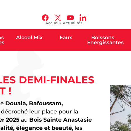
Accueil
» Actualités
ns
Alcool Mix
Eaux
Boissons
es
Energissantes
LES DEMI-FINALES
 !
de
Douala, Bafoussam,
décroché leur place pour la
er 2025
au
Bois Sainte Anastasie
nalité, élégance et beauté
, les