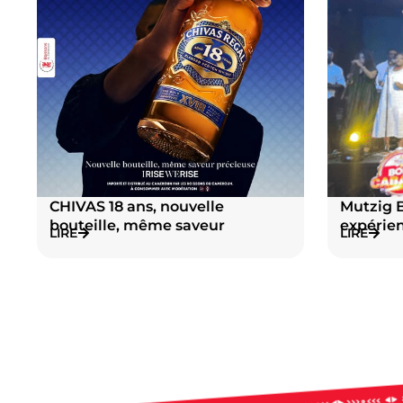
CHIVAS 18 ans, nouvelle
Mutzig B
bouteille, même saveur
expérie
LIRE
LIRE
précieuse
aux mél