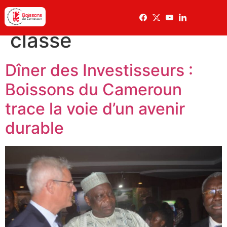
Catégorie :
Non
classé
Dîner des Investisseurs :
Boissons du Cameroun
trace la voie d’un avenir
durable