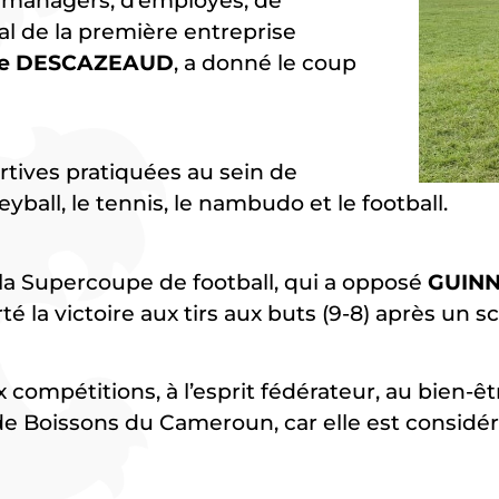
 managers, d’employés, de
al de la première entreprise
ne DESCAZEAUD
, a donné le coup
ortives pratiquées au sein de
eyball, le tennis, le nambudo et le football.
e la Supercoupe de football, qui a opposé
GUINN
 la victoire aux tirs aux buts (9-8) après un s
x compétitions, à l’esprit fédérateur, au bien-
e Boissons du Cameroun, car elle est considé