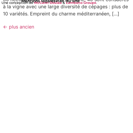
Mentions légales
Plan du site
Une conception de
McCann Doulaa
&
Lambano Groupe
.
à la vigne avec une large diversité de cépages : plus de
10 variétés. Empreint du charme méditerranéen, […]
←
plus ancien