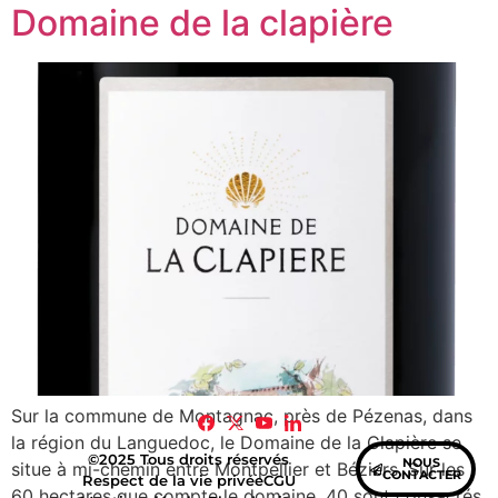
Domaine de la clapière
Sur la commune de Montagnac, près de Pézenas, dans
la région du Languedoc, le Domaine de la Clapière se
©2025 Tous droits réservés
NOUS
situe à mi-chemin entre Montpellier et Béziers. Sur les
CONTACTER
Respect de la vie privée
CGU
60 hectares que compte le domaine, 40 sont consacrés