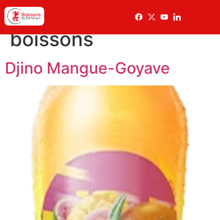
Archives :
Les
boissons
Djino Mangue-Goyave