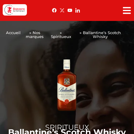
Accueil
» Nos
»
» Ballantine’s Scotch
marques
Spiritueux
Whisky
SPIRITUEUX
Ballantine’s Scotch Whisky