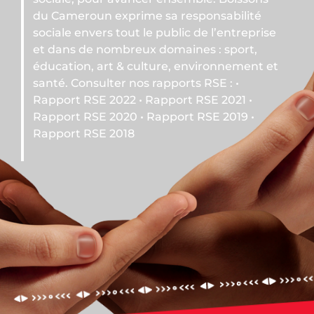
me sa responsabilité
 le public de l’entreprise
ux domaines : sport,
ulture, environnement et
s rapports RSE : •
• Rapport RSE 2021 •
• Rapport RSE 2019 •