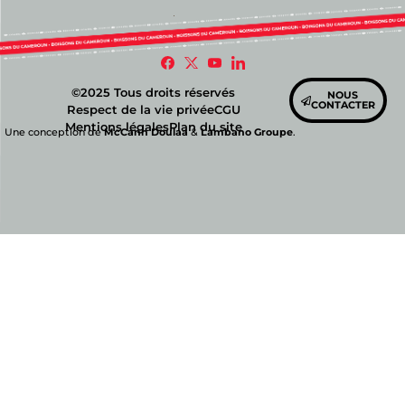
©2025 Tous droits réservés
NOUS
CONTACTER
Respect de la vie privée
CGU
Mentions légales
Plan du site
Une conception de
McCann Doulaa
&
Lambano Groupe
.