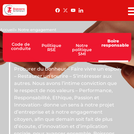
Accueil
» Notre engagement
Boire
Code de
responsable
Politique
Notre
conduite
RSE
politique
SMI
r – Faire vivre un espoir
ire – S’intéresser aux
 l’intime conviction que
valeurs – Performance,
hique, Passion et
un sens à notre projet
 notre engagement
emain soit fait de plus
tion et d’implication
cer ensemble. Boissons