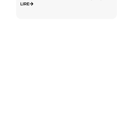
J
LIRE
L