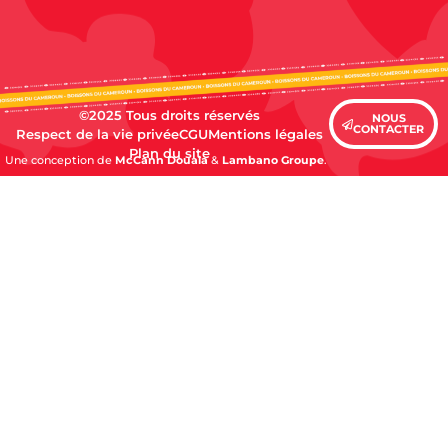
©2025 Tous droits réservés
NOUS
CONTACTER
Respect de la vie privée
CGU
Mentions légales
Plan du site
Une conception de
McCann Douala
&
Lambano Groupe
.