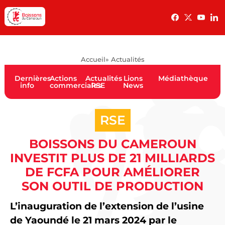
Accueil
» Actualités
Dernières
Actions
Actualités
Lions
Médiathèque
info
commerciales
RSE
News
RSE
BOISSONS DU CAMEROUN
INVESTIT PLUS DE 21 MILLIARDS
DE FCFA POUR AMÉLIORER
SON OUTIL DE PRODUCTION
L’inauguration de l’extension de l’usine
de Yaoundé le 21 mars 2024 par le