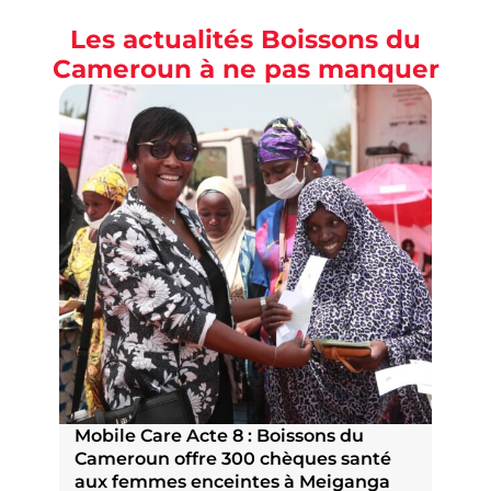
Les actualités Boissons du
Cameroun à ne pas manquer
Mobile Care Acte 8 : Boissons du
P
Cameroun offre 300 chèques santé
n
aux femmes enceintes à Meiganga
N