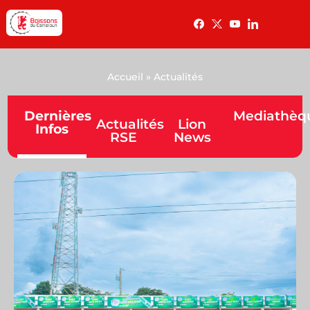
Accueil » Actualités
Dernières
Mediathèq
Actualités
Lion
Infos
RSE
News