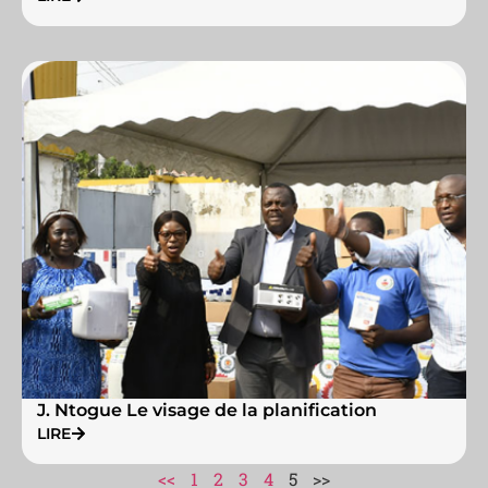
J. Ntogue Le visage de la planification
LIRE
<<
1
2
3
4
5
>>