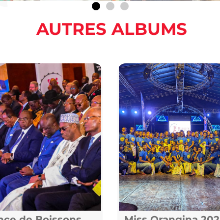
AUTRES ALBUMS
nce de Boissons
Miss Orangina 202