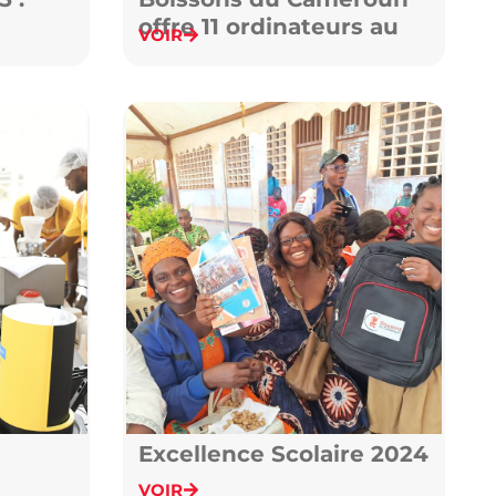
offre 11 ordinateurs au
VOIR
Lycée de Ngambé
Excellence Scolaire 2024
VOIR