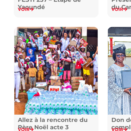
Yaoundé
du Ca
VOIR
VOIR
Renco
Econo
Came
Allez à la rencontre du
Don de
Père Noël acte 3
compl
VOIR
VOIR