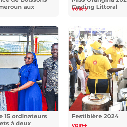
meroun aux
Casting Littoral
VOIR
ntres
miques du
roun
 15 ordinateurs
Festibière 2024
ets à deux
VOIR