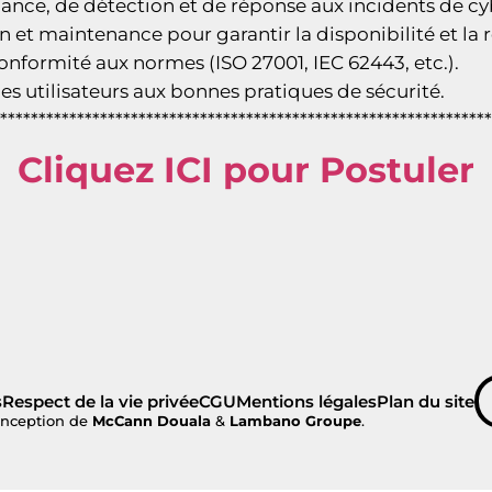
lance, de détection et de réponse aux incidents de cy
n et maintenance pour garantir la disponibilité et la r
conformité aux normes (ISO 27001, IEC 62443, etc.).
es utilisateurs aux bonnes pratiques de sécurité.
****************************************************************
Cliquez ICI pour Postuler
s
Respect de la vie privée
CGU
Mentions légales
Plan du site
nception de
McCann Douala
&
Lambano Groupe
.