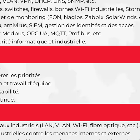
IP, VLAN, VPN, DHCP, DNS, SNMP, etc.
 switches, firewalls, bornes Wi-Fi industrielles, St
 et de monitoring (EON, Nagios, Zabbix, SolarWinds, e
antivirus, SIEM, gestion des identités et des accès.
: Modbus, OPC UA, MQTT, Profibus, etc.
ité informatique et industrielle.
.
er les priorités.
t travail d’équipe.
abilité.
tinue.
ux industriels (LAN, VLAN, Wi-Fi, fibre optique, etc.).
dustrielles contre les menaces internes et externes.