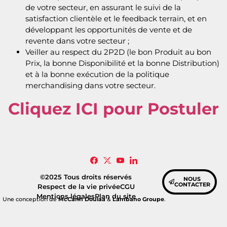
de votre secteur, en assurant le suivi de la
satisfaction clientèle et le feedback terrain, et en
développant les opportunités de vente et de
revente dans votre secteur ;
Veiller au respect du 2P2D (le bon Produit au bon
Prix, la bonne Disponibilité et la bonne Distribution)
et à la bonne exécution de la politique
merchandising dans votre secteur.
Cliquez ICI pour Postuler
©2025 Tous droits réservés
NOUS
CONTACTER
Respect de la vie privée
CGU
Mentions légales
Plan du site
Une conception de
McCann Doulaa
&
Lambano Groupe
.