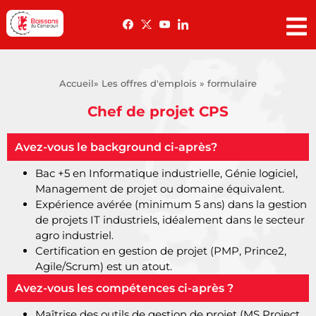
Accueil
» Les offres d'emplois » formulaire
Chef de projet CPS
Avez-vous le background ci-après?
Bac +5 en Informatique industrielle, Génie logiciel,
Management de projet ou domaine équivalent.
Expérience avérée (minimum 5 ans) dans la gestion
de projets IT industriels, idéalement dans le secteur
agro industriel.
Certification en gestion de projet (PMP, Prince2,
Agile/Scrum) est un atout.
Avez-vous les compétences ci-après ?
Maîtrise des outils de gestion de projet (MS Project,