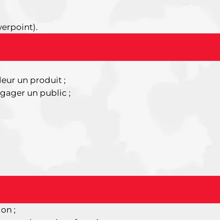
werpoint).
eur un produit ;
ngager un public ;
on ;