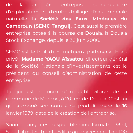
de la première entreprise camerounaise
d’exploitation et d’embouteillage d’eau minérale
naturelle, la
Société des Eaux Minérales du
Cameroun (SEMC Tangui)
. C’est aussi la première
entreprise cotée à la bourse de Douala, la Douala
Stock Exchange, depuis le 30 juin 2006.
SEMC est le fruit d’un fructueux partenariat Etat-
privé :
Madame YAOU Aïssatou
, directeur général
de la Société Nationale d’Investissements est le
président du conseil d’administration de cette
entreprise.
Tangui est le nom d’un petit village de la
commune de Mombo, à 70 km de Douala. C’est lui
qui a donné son nom à ce produit phare, le 16
janvier 1979, date de la création de l’entreprise.
Source Tangui est disponible cinq formats : 33 cl,
5ocl, 1 litre, 1,5 litre et 1,8 litre au prix respectif de 100