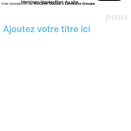
Mentions légales
Plan du site
Une conception de
McCann Doulaa
&
Lambano Groupe
.
Ajoutez votre titre ici