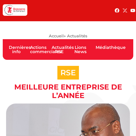
Accueil
» Actualités
Dernières
Actions
Actualités
Lions
Médiathèque
info
commerciales
RSE
News
RSE
MEILLEURE ENTREPRISE DE
L’ANNÉE