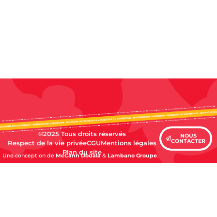
©2025 Tous droits réservés
NOUS
CONTACTER
Respect de la vie privée
CGU
Mentions légales
Plan du site
Une conception de
McCann Douala
&
Lambano Groupe
.