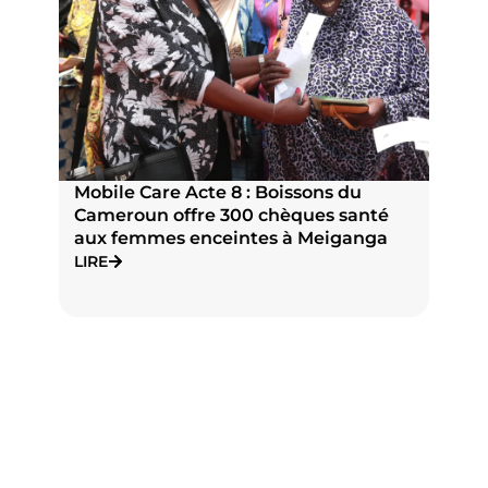
Mobile Care Acte 8 : Boissons du
P
Cameroun offre 300 chèques santé
n
aux femmes enceintes à Meiganga
N
J
LIRE
L