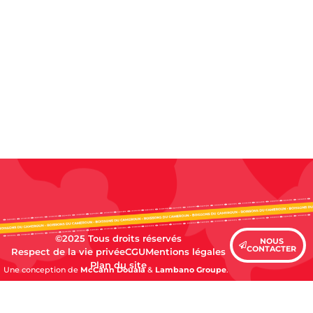
©2025 Tous droits réservés
NOUS
CONTACTER
Respect de la vie privée
CGU
Mentions légales
Plan du site
Une conception de
McCann Douala
&
Lambano Groupe
.