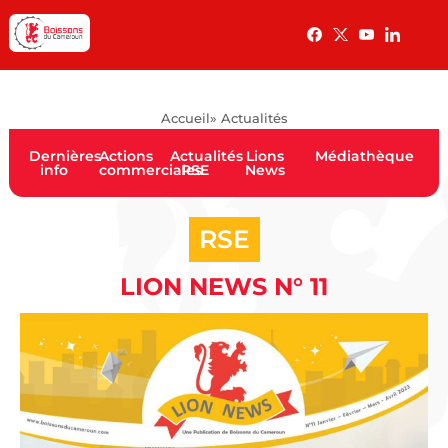
Accueil
» Actualités
Dernières
Actions
Actualités
Lions
Médiathèque
info
commerciales
RSE
News
RSE
LION NEWS N° 11