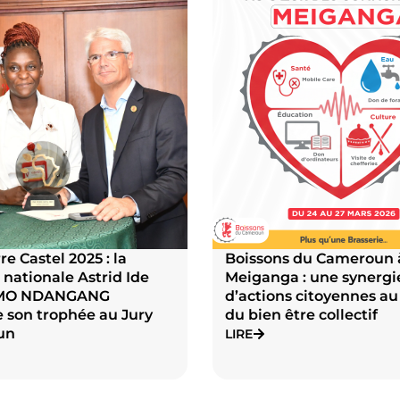
s du Cameroun à
Boissons du Cameroun 
a : une synergie
et sécurise les lieux d
s citoyennes au service
de la ville de Douala
être collectif
LIRE