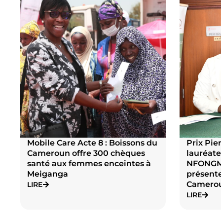
Prix Pierre Castel 2025 : la
Boisson
lauréate nationale Astrid Ide
Meigang
NFONGMO NDANGANG
d’action
présente son trophée au Jury
du bien 
Cameroun
LIRE
LIRE