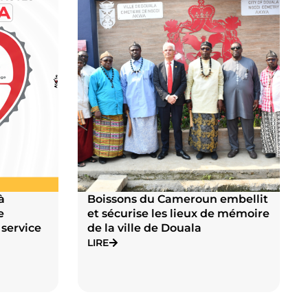
embellit
L’Économie Business Awards
e mémoire
2025 Boissons du Cameroun
sacrée « Meilleure entreprise
RSE de l’année »
LIRE