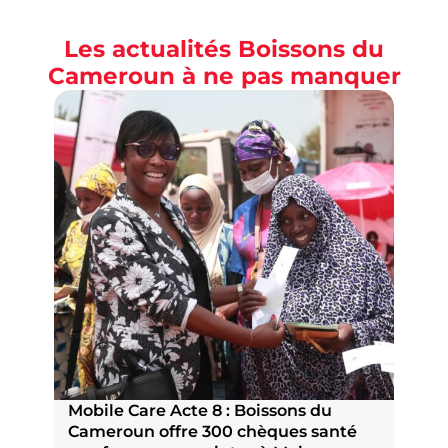
Les actualités Boissons du
Cameroun à ne pas manquer
Mobile Care Acte 8 : Boissons du
Pri
Cameroun offre 300 chèques santé
nat