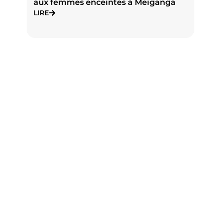
aux femmes enceintes à Meiganga
NDA
Jur
LIRE
LIR