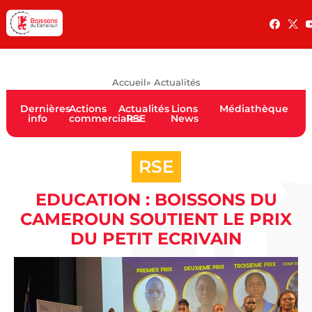
Accueil
» Actualités
Dernières
Actions
Actualités
Lions
Médiathèque
info
commerciales
RSE
News
RSE
EDUCATION : BOISSONS DU
CAMEROUN SOUTIENT LE PRIX
DU PETIT ECRIVAIN